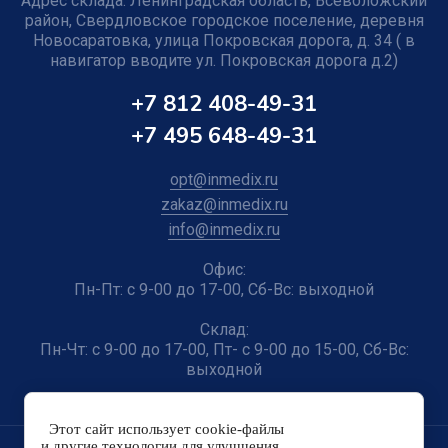
Адрес склада: Ленинградская область, Всеволожский
район, Свердловское городское поселение, деревня
Новосаратовка, улица Покровская дорога, д. 34 ( в
навигатор вводите ул. Покровская дорога д.2)
+7 812 408-49-31
+7 495 648-49-31
opt@inmedix.ru
zakaz@inmedix.ru
info@inmedix.ru
Офис:
Пн-Пт: с 9-00 до 17-00, Сб-Вс: выходной
Склад:
Пн-Чт: с 9-00 до 17-00, Пт- с 9-00 до 15-00, Сб-Вс:
выходной
Этот сайт использует cookie-файлы
и другие технологии для улучшения