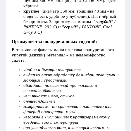
глубина 360 мм, толщина от 40 до 60 мм). Цвет
чёрный
круглое
(диаметр 360 мм, толщина 40 мм - на
сиденье есть удобное углубление). Цвет чёрный
без доплаты. За доплату возможны
"голубой"
(
PANTONE 292 C)
и "серый" (
PANTONE Cool
Gray 3 C)
Преимущества полиуретановых сидений:
В отличие от фанеры и/или пластика полиуретан это
упругий (мягкий) материал - на нём комфортно
сидеть.
удобно и быстро очищаются
выдерживают обработку дезинфицирующими и
моющими средствами
обладают повышенной прочностью и
износостойкостью
нет никаких швов, стыков
антивандальные
комфортные - по сравнению с пластиком или
фанерой полиуретан мягче
негорючие - устойчивы к кратковременному
воздействию температуры
они устойчивы к воде, к летящим искрам, к