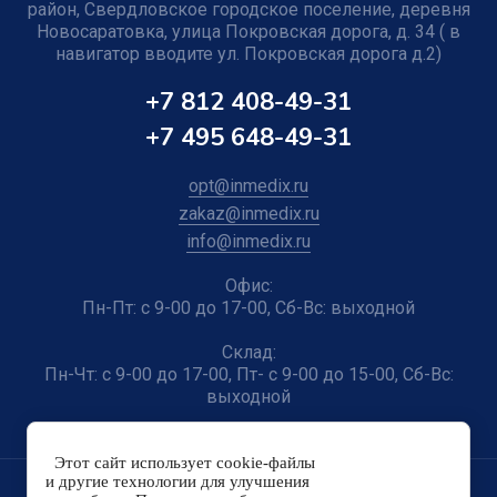
район, Свердловское городское поселение, деревня
Новосаратовка, улица Покровская дорога, д. 34 ( в
навигатор вводите ул. Покровская дорога д.2)
+7 812 408-49-31
+7 495 648-49-31
opt@inmedix.ru
zakaz@inmedix.ru
info@inmedix.ru
Офис:
Пн-Пт: с 9-00 до 17-00, Сб-Вс: выходной
Склад:
Пн-Чт: с 9-00 до 17-00, Пт- с 9-00 до 15-00, Сб-Вс:
выходной
Этот сайт использует cookie-файлы
и другие технологии для улучшения