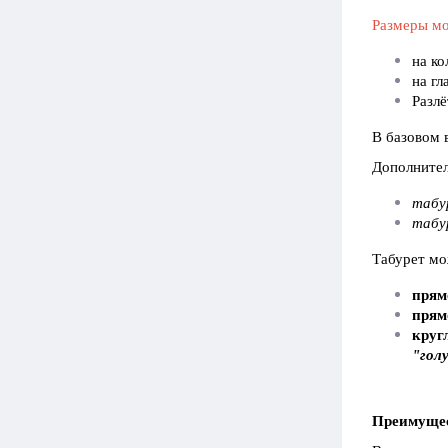
Размеры мо
на ко
на гл
Разл
В базовом 
Дополнител
табу
табу
Табурет мо
прям
прям
круг
"гол
Преимущес