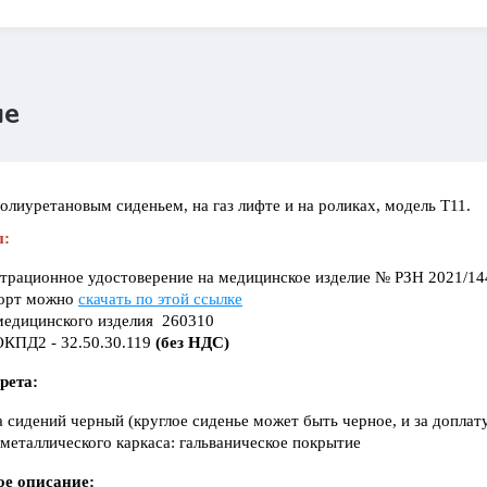
ие
полиуретановым сиденьем, на газ лифте и на роликах, модель Т11.
ы:
страционное удостоверение на медицинское изделие № РЗН 2021/144
орт можно
скачать по этой ссылке
медицинского изделия 260310
ОКПД2 - 32.50.30.119
(без НДС)
рета:
 сидений черный (круглое сиденье может быть черное, и за доплату
металлического каркаса: гальваническое покрытие
ое описание: