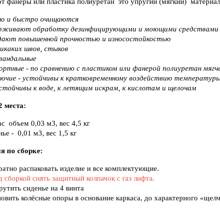
от фанеры или пластика полиуретан это упругий (мягкий) материал
но и быстро очищаются
рживают обработку дезинфицирующими и моющими средствами
дают повышенной прочностью и износостойкостью
никаких швов, стыков
вандальные
ортные - по сравнению с пластиком или фанерой полиуретан мягч
рючие - устойчивы к кратковременному воздействию температур
устойчивы к воде, к летящим искрам, к кислотам и щелочам
 места:
с объем 0,03 м3, вес 4,5 кг
ье - 0,01 м3, вес 1,5 кг
я по сборке:
атно распаковать изделие и все комплектующие.
 сборкой снять защитный колпачок с газ лифта.
утить сиденье на 4 винта
овить колёсные опоры в основание каркаса, до характерного «щелч