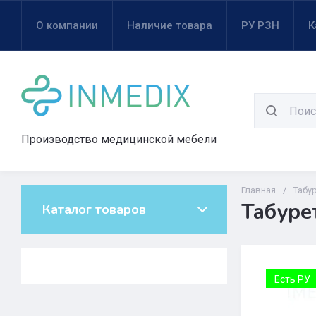
О компании
Наличие товара
РУ РЗН
К
Производство медицинской мебели
Главная
/
Табу
Табуре
Каталог товаров
Есть РУ