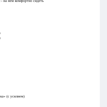
 - на нём комфортно сидеть
е
ы
ка» (с усилием)