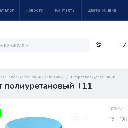
аталог
Новости
Контакты
Цвета обивки
+7
реты с полиуретановыми сиденьями
/
Табурет полиуретановый
т полиуретановый Т11
Артикул:
Т
РУ - РЗН