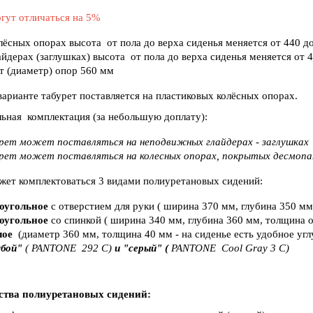
гут отличаться на 5%
лёсных опорах высота от пола до верха сиденья меняется от 440 д
айдерах (заглушках) высота от пола до верха сиденья меняется от 
ёт (диаметр) опор 560 мм
варианте табурет поставляется на пластиковых колёсных опорах.
ьная комплектация (за небольшую доплату):
рет может поставляться на неподвижных глайдерах - заглушках
рет может поставляться на колесных опорах, покрытых десмопано
жет комплектоваться 3 видами полиуретановых сидений:
оугольное
с отверстием для руки ( ширина 370 мм, глубина 350 м
оугольное
со спинкой ( ширина 340 мм, глубина 360 мм, толщина о
лое
(диаметр 360 мм, толщина 40 мм - на сиденье есть удобное угл
убой"
( PANTONE 292 C)
и "серый" (
PANTONE Cool Gray 3 C)
тва полиуретановых сидений: