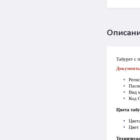
Описан
Табурет с 
Документ
Реги
Пасп
Вид 
Код 
Цвета табу
Цвета
Цвет 
Техническ