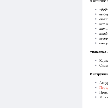
В отличие 
удоб
выде
обла
нет 
анти
комф
него
они 
Упаковка 2
Карка
Сиден
Инструкци
Аккур
Перед
Прикр
Устан