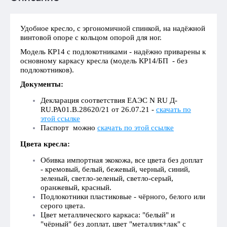
Удобное кресло, с эргономичной спинкой, на надёжной
винтовой опоре с кольцом опорой для ног.
Модель КР14 с подлокотниками - надёжно приварены к
основному каркасу кресла (м
одель КР14/БП - без
подлокотников).
Документы:
Д
екларация соответствия
ЕАЭС N RU Д-
RU.РА01.В.28620/21 от 26.07.21 -
скачать по
этой ссылке
Паспорт можно
скачать по этой ссылке
Цвета кресла:
Обивка импортная экокожа, все цвета без доплат
- кремовый, белый, бежевый, черный, синий,
зеленый, светло-зеленый, светло-серый,
оранжевый, красный
.
Подлокотники пластиковые - чёрного, белого или
серого цвета.
Цвет металлического каркаса: "белый" и
"чёрный" без доплат, цвет "металлик+лак" с