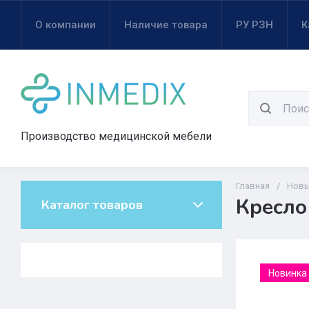
О компании
Наличие товара
РУ РЗН
К
Производство медицинской мебели
Главная
/
Новы
Кресло
Каталог товаров
Новинка