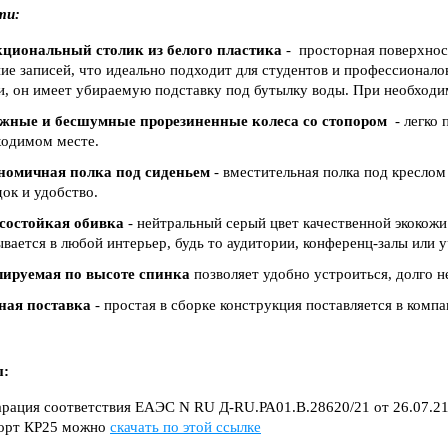
ти:
циональный столик из белого пластика
- просторная поверхнос
ие записей, что идеально подходит для студентов и профессионало
и, он имеет убираемую подставку под бутылку воды. При необход
жные и бесшумные прорезиненные колеса со стопором
- легко 
ходимом месте.
номичная полка под сиденьем
- вместительная полка под креслом
ок и удобство.
состойкая обивка
- нейтральный серый цвет качественной экокожи 
вается в любой интерьер, будь то аудитории, конференц-залы или 
лируемая по высоте спинка
позволяет удобно устроиться, долго н
ная поставка
- простая в сборке конструкция поставляется в комп
ы:
арация соответствия
ЕАЭС N RU Д-RU.РА01.В.28620/21 от 26.07.21
орт КР25 можно
скачать по этой ссылке