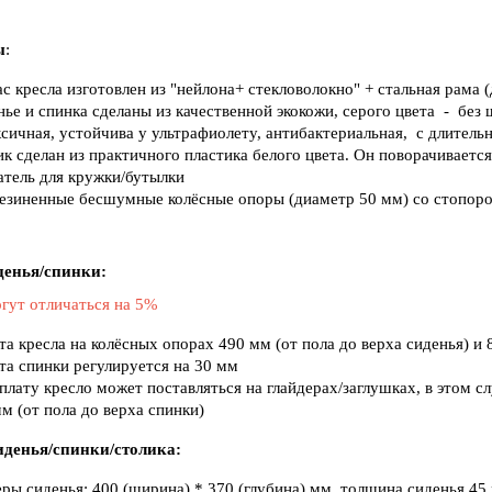
ы
:
с кресла изготовлен из "нейлона+ стекловолокно" + стальная рама (
ье и спинка сделаны из качественной экокожи, серого цвета - без 
сичная, устойчива у ультрафиолету, антибактериальная, с длител
к сделан из практичного пластика белого цвета. Он поворачивается
атель для кружки/бутылки
езиненные бесшумные колёсные опоры (диаметр 50 мм) со стопор
денья/спинки:
гут отличаться на 5%
а кресла на колёсных опорах 490 мм (от пола до верха сиденья) и 
та спинки регулируется на 30 мм
плату кресло может поставляться на глайдерах/заглушках, в этом сл
м (от пола до верха спинки)
иденья/спинки/столика:
ры сиденья: 400 (ширина) * 370 (глубина) мм, толщина сиденья 45