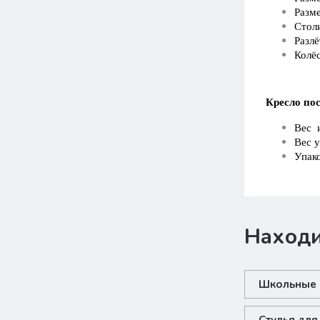
Разме
Стол
Разлё
Колё
Кресло пос
Вес и
Вес у
Упако
Находи
Школьные с