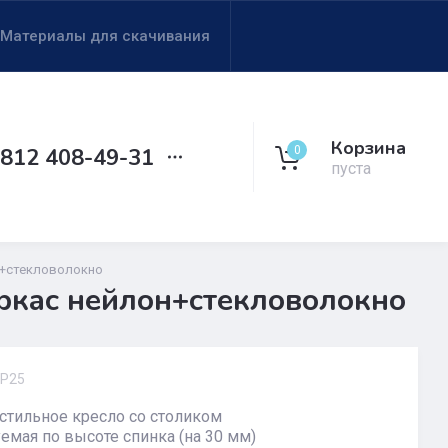
Материалы для скачивания
Корзина
0
 812 408-49-31
пуста
он+стекловолокно
аркас нейлон+стекловолокно
Р25
стильное кресло со столиком
емая по высоте спинка (на 30 мм)