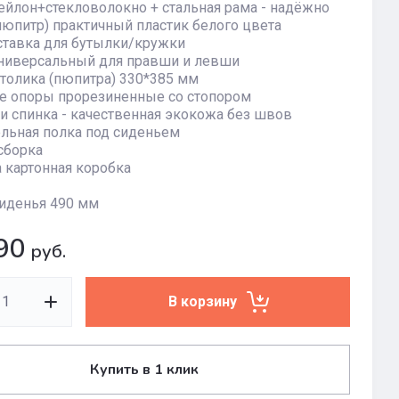
ейлон+стекловолокно + стальная рама - надёжно
пюпитр) практичный пластик белого цвета
ставка для бутылки/кружки
универсальный для правши и левши
толика (пюпитра) 330*385 мм
е опоры прорезиненные со стопором
и спинка - качественная экокожа без швов
льная полка под сиденьем
сборка
 картонная коробка
иденья 490 мм
90
руб.
В корзину
Купить в 1 клик