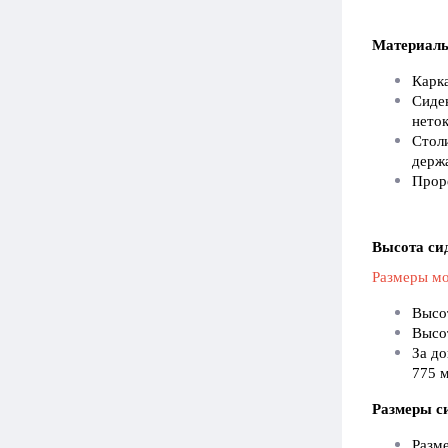
Материал
Карка
Сиден
неток
Столи
держ
Прор
Высота си
Размеры мо
Высот
Высо
За до
775 м
Размеры с
Разме