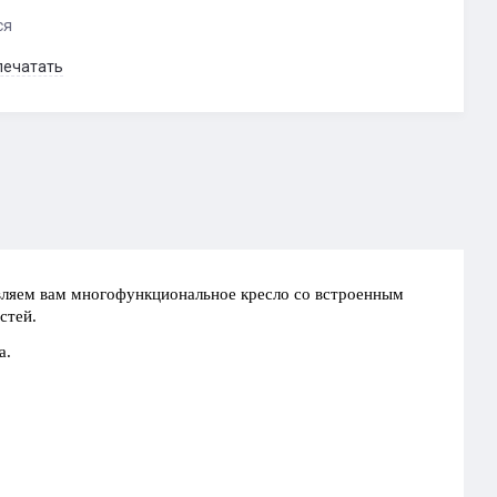
ся
печатать
ляем вам многофункциональное кресло со встроенным
стей.
а.