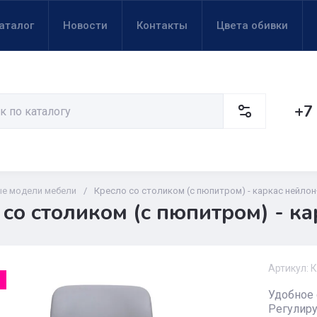
аталог
Новости
Контакты
Цвета обивки
+7
е модели мебели
/
Кресло со столиком (с пюпитром) - каркас нейл
 со столиком (с пюпитром) - к
Артикул:
К
Удобное 
Регулиру