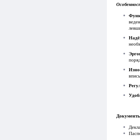
Особеннос
Функ
веден
левш
Надё
необ
Эрго
поряд
Изно
вписы
Регу
Удоб
Документ
Д
екл
Пасп